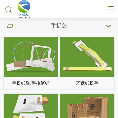
手提袋
手提纸绳/手挽纸绳
环保纸提手