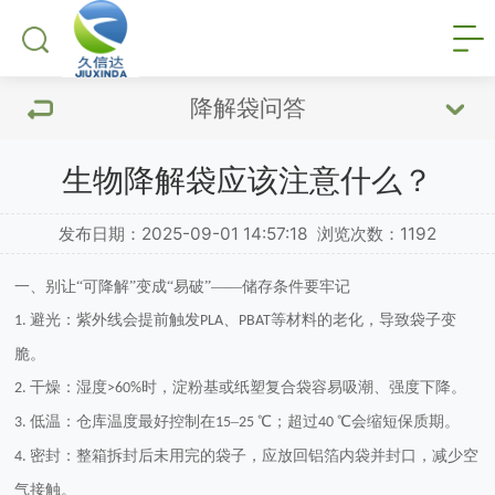
降解袋问答
生物降解袋应该注意什么？
发布日期：2025-09-01 14:57:18
浏览次数：
1192
一、别让
“可降解”变成“易破”——储存条件要牢记
避光：紫外线会提前触发
、
等材料的老化，导致袋子变
1.
PLA
PBAT
脆。
干燥：湿度
时，淀粉基或纸塑复合袋容易吸潮、强度下降。
2.
>60%
低温：仓库温度最好控制在
–
℃；超过
℃会缩短保质期。
3.
15
25
40
密封：整箱拆封后未用完的袋子，应放回铝箔内袋并封口，减少空
4.
气接触。