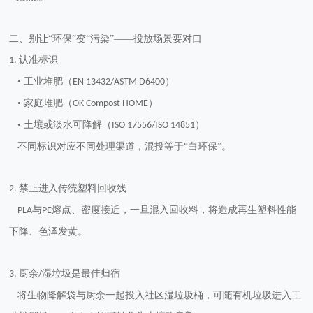
二、别让
“环保”变“污染”——投放场景要对口
认准标识
1.
• 工业堆肥（
）
EN 13432/ASTM D6400
• 家庭堆肥（
）
OK Compost HOME
• 土壤或淡水可降解（
）
ISO 17556/ISO 14851
不同标识对应不同处理渠道，混投等于
“白环保”。
禁止进入传统塑料回收线
2.
与
熔点、密度接近，一旦混入回收料，将造成再生塑料性能
PLA
PE
下降、色泽发黄。
厨余
湿垃圾是最佳归宿
3.
/
将生物降解袋与厨余一起投入社区湿垃圾桶，可随有机垃圾进入工