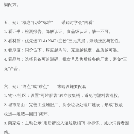
韧配方。
五、别让
“概念”代替“标准”——采购时学会“四看”
看证书：检测报告、降解认证、食品级认证，缺一不可。
1.
看材质：优先选“
淀粉”三元共混，兼顾强度与韧性。
2.
PLA+PBAT+
看厚度：同价位下，厚度越均匀、克重越稳定，品质越可靠。
3.
看品牌：选择具备可追溯码、批次号及售后服务的厂家，避免“三
4.
无”产品。
六、别让
“终点”成“难点”——末端设施要配套
物业
社区：设置“可堆肥袋”独立收集桶，避免与塑料袋混投。
1.
/
城市层面：完善工业堆肥厂、厨余垃圾处理厂建设，形成“投放—
2.
收运—堆肥—回田”闭环。
商家端：主动公示“用后请投入湿垃圾桶”引导标识，减少消费者困
3.
惑。