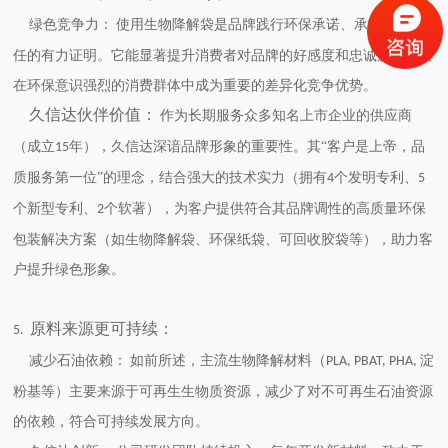
绿色竞争力：
使用生物降解袋是品牌
践行环保承诺、承担社会责
任
的有力证明。它能显著提升消费者对品牌的好感度和忠诚度，尤其
在环保意识强烈的消费群体中成为重要的
差异化竞争优势
。
久信达伙伴价值：
作为长期服务众多知名上市企业的供应商
（成立
年），久信达深谙品牌形象的重要性。其“客户是上帝，品
15
质服务第一位”的理念，结合强大的技术实力（拥有
个发明专利、
4
5
个新型专利、
个软著
），为客户提供符合其品牌调性的高质量环保
2
包装解决方案（如生物降解袋、环保纸袋、可回收胶袋等），助力客
户提升绿色形象。
原料来源更可持续：
5.
减少石油依赖：
如前所述，主流生物降解材料（
淀
PLA, PBAT, PHA,
粉基等）主要来源于
可再生生物质资源
，减少了对不可再生石油资源
的依赖，符合可持续发展方向。