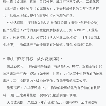
微生物（如细菌、真菌）自然分解。最终产物主要是水、二氧化碳
（或甲烷）和生物质（如腐殖质），
不会形成长达数百年的塑料碎
片
，从根本上解决塑料在环境中持久累积的问题。
久信达保障：
深圳市久信达科技有限公司（拥有
年行业经验）
15
的产品通过了严苛的国际生物降解标准认证，如
（工业堆
EN13432
肥）、家庭堆肥认证、
（澳大利亚工业堆肥）、
（美国工
AS4736
BPI
业堆肥）
，确保其产品能按预期有效降解，避免“伪降解”风险。
助力“双碳”目标，减少资源消耗：
2.
碳足迹优化：
许多生物降解袋（特别是
、
、淀粉基等）的
PLA
PBAT
原料来源于可再生资源（如玉米、甘蔗），相比完全依赖石油的传统
塑料，其生命周期内的
碳排放更低
，有助于缓解温室效应。
资源循环：
在堆肥设施中，生物降解袋可转化为有价值的有机肥
料，回归土壤滋养植物，实现
有机物质的循环利用
。
久信达实践：
久信达（年产值达
亿元）拥有
（全球回收标
1
GRS