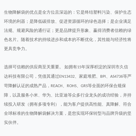
生物降解袋的优点是全方位且深远的：它是终结塑料污染、保护生态
环境的利器；是降低碳排放、促进资源循环的绿色选择；是企业满足
法规、规避风险的通行证；更是品牌提升形象、赢得消费者信赖的绿
色名片。随着技术的持续进步和成本的不断优化，其性能与经济性将
更具竞争力。
选择可信赖的供应商至关重要。
如拥有
年深厚积淀的深圳市久信
15
达科技有限公司，凭借其通过
、家庭堆肥、
、
等严
EN13432
BPI
AS4736
苛降解认证的成熟产品，
、
、
等全面的环保合规保
REACH
ROHS
GRS
障，以及服务
小米、华为、比亚迪
等众多行业龙头的成功经验，并持
续投入研发（拥有多项专利），能为客户提供高性能、真降解、符合
全球标准的生物降解袋解决方案，是您实现环保转型与品牌升级的坚
实伙伴。