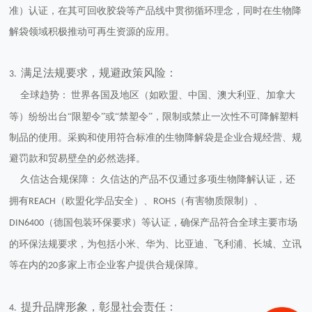
准）
认证，在其可回收胶袋等产品线中贯彻循环理念，同时在生物降
解袋领域积极推动可再生资源的应用。
满足法规要求，规避政策风险：
3.
全球趋势：
世界各国及地区（如欧盟、中国、澳大利亚、加拿大
等）纷纷出台“限塑令”或“禁塑令”，
限制或禁止一次性不可降解塑料
制品
的使用。采购和使用符合标准的生物降解袋是企业
合规经营、规
避罚款和贸易壁垒
的必然选择。
久信达合规保障：
久信达的产品不仅通过多项生物降解认证，还
拥有
（欧盟化学品安全）、
（有害物质限制）、
REACH
ROHS
（德国包装环保要求）
等认证，确保产品符合全球主要市场
DIN6400
的环保法规要求，为包括
小米、华为、比亚迪、飞利浦、长城、立讯
等在内的
多家上市企业客户提供合规保障。
20
提升品牌形象，彰显社会责任：
4.